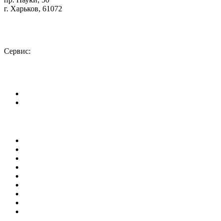
г. Харьков, 61072
Схема проезда
+380 (50) 402-90-56
Сервис:
+380 (50) 301-18-78
info@insolar.com.ua
Facebook
Youtube
Страницы
О компании
Направления деятельности
Оборудование
Сервис
Наши проекты
Новости
Библиотека
Контакты
Карта сайта