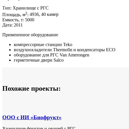
Тип:
Хранилище с РГС
2
Площадь, м
:
4936, 40 камер
Емкость, т:
5000
Дата:
2011
Примененное оборудование
компрессорные станции Teko
воздухоохладители Thermofin и конденсаторы ECO
оборудование для РГС Van Amerongen
герметичные двери Salco
Похожие проекты:
ООО с ИИ «Биофрукт»
Хранилище фруктов и овощей с РГС