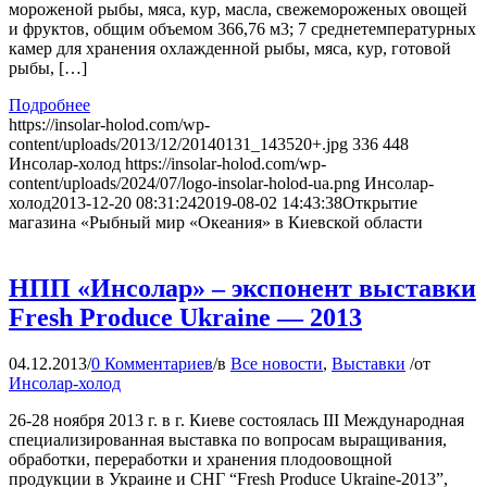
мороженой рыбы, мяса, кур, масла, свежемороженых овощей
и фруктов, общим объемом 366,76 м3; 7 среднетемпературных
камер для хранения охлажденной рыбы, мяса, кур, готовой
рыбы, […]
Подробнее
https://insolar-holod.com/wp-
content/uploads/2013/12/20140131_143520+.jpg
336
448
Инсолар-холод
https://insolar-holod.com/wp-
content/uploads/2024/07/logo-insolar-holod-ua.png
Инсолар-
холод
2013-12-20 08:31:24
2019-08-02 14:43:38
Открытие
магазина «Рыбный мир «Океания» в Киевской области
НПП «Инсолар» – экспонент выставки
Fresh Produce Ukraine — 2013
04.12.2013
/
0 Комментариев
/
в
Все новости
,
Выставки
/
от
Инсолар-холод
26-28 ноября 2013 г. в г. Киеве состоялась III Международная
специализированная выставка по вопросам выращивания,
обработки, переработки и хранения плодоовощной
продукции в Украине и СНГ “Fresh Produce Ukraine-2013”,