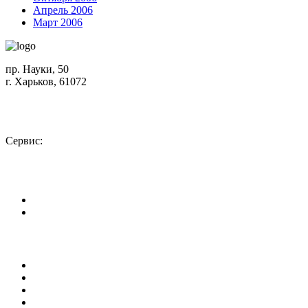
Апрель 2006
Март 2006
пр. Науки, 50
г. Харьков, 61072
Схема проезда
+380 (50) 402-90-56
Сервис:
+380 (50) 301-18-78
info@insolar.com.ua
Facebook
Youtube
Страницы
О компании
Направления деятельности
Оборудование
Сервис