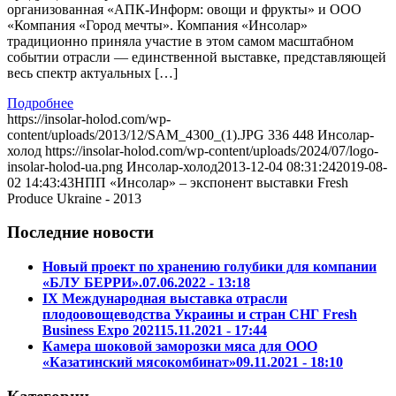
организованная «АПК-Информ: овощи и фрукты» и ООО
«Компания «Город мечты». Компания «Инсолар»
традиционно приняла участие в этом самом масштабном
событии отрасли — единственной выставке, представляющей
весь спектр актуальных […]
Подробнее
https://insolar-holod.com/wp-
content/uploads/2013/12/SAM_4300_(1).JPG
336
448
Инсолар-
холод
https://insolar-holod.com/wp-content/uploads/2024/07/logo-
insolar-holod-ua.png
Инсолар-холод
2013-12-04 08:31:24
2019-08-
02 14:43:43
НПП «Инсолар» – экспонент выставки Fresh
Produce Ukraine - 2013
Последние новости
Новый проект по хранению голубики для компании
«БЛУ БЕРРИ».
07.06.2022 - 13:18
IX Международная выставка отрасли
плодоовощеводства Украины и стран СНГ Fresh
Business Expo 2021
15.11.2021 - 17:44
Камера шоковой заморозки мяса для ООО
«Казатинский мясокомбинат»
09.11.2021 - 18:10