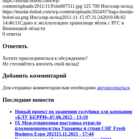
https://insolar-holod.com/wp-
content/uploads/2011/11/Foto007511.jpg
525
700
Инсолар-холод
https://insolar-holod.com/wp-content/uploads/2024/07/logo-insolar-
holod-ua.png
Инсолар-холод
2011-11-15 07:31:24
2019-08-02
14:46:11
Сдано в эксплуатацию хранилище яблок с РГС в
Винницкой области
0
ответы
Ответить
Хотите присоединиться к обсуждению?
Не стесняйтесь вносить свой вклад!
Добавить комментарий
Для отправки комментария вам необходимо
авторизоваться
.
Последние новости
Новый проект по хранению голубики для компании
«БЛУ БЕРРИ».
07.06.2022 - 13:18
IX Международная выставка отрасли
плодоовощеводства Украины и стран СНГ Fresh
Business Expo 2021
15.11.2021 - 17:44