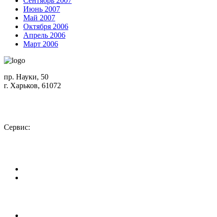
Сентябрь 2007
Июнь 2007
Май 2007
Октября 2006
Апрель 2006
Март 2006
пр. Науки, 50
г. Харьков, 61072
Схема проезда
+380 (50) 402-90-56
Сервис:
+380 (50) 301-18-78
info@insolar.com.ua
Facebook
Youtube
Страницы
О компании