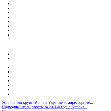
Направления деятельности
Оборудование
Сервис
Наши проекты
Новости
Библиотека
Контакты
Карта сайта
Направления
Хранилища с РГС
Хранилища для ягод и косточковых. Динамическая и
статическая заморозка
Промышленные холодильные камеры
Шоковая заморозка ягод и овощей
Технологический холод
Линии сортировки
Хранение овощей
Создание специальной среды
Строительство холодильных складов
Установили крупнейшие в Украине компрессорные...
Подводим итоги работы за 2011-й год: выставка...