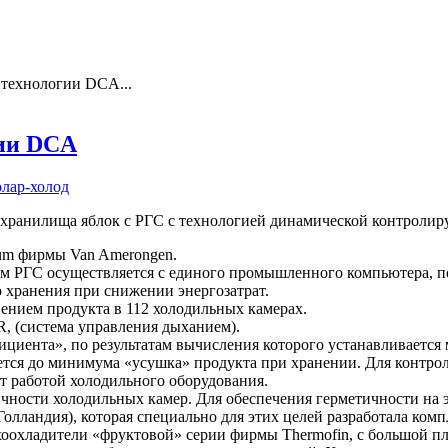
технологии DCA...
гии DCA
лар-холод
а хранилища яблок с РГС с технологией динамической контроли
ium фирмы Van Amerongen.
 РГС осуществляется с единого промышленного компьютера, по
о хранения при снижении энергозатрат.
нением продукта в 112 холодильных камерах.
, (система управления дыханием).
ициента», по результатам вычисления которого устанавливается
тся до минимума «усушка» продукта при хранении. Для контроля
т работой холодильного оборудования.
ичности холодильных камер. Для обеспечения герметичности н
олландия), которая специально для этих целей разработала ком
хоохладители «фруктовой» серии фирмы Thermofin, с большой 