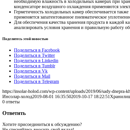
необходимую влажность в холодильных камерах при хран
конденсаторе воздушного охлаждения применяются элек
Герметичность холодильных камер обеспечивается также 
применяется запатентованное пневматическое уплотнен
Для обеспечения качества хранения продукта в каждой к
анализировать условия хранения и правильную работу о
Поделитесь этой новостью
Поделиться в Facebook
Поделиться в Twitter
Поделиться в Linkedin
Поделиться в Tumblr
Поделиться в Vk
Поделиться в Mail
Поделиться в Telegram
https://insolar-holod.com/wp-content/uploads/2019/06/sady-dnepra-khr
Инсолар-холод
2019-08-01 16:35:50
2019-10-17 18:22:51
Хранилищ
0
ответы
Ответить
Хотите присоединиться к обсуждению?
Не стесняйтесь вносить свой вклад!