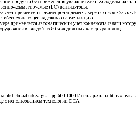
ении продукта без применения увлажнителей. Холодильная стан
тронно-коммутируемые (ЕС) вентиляторы.
за счет применения газонепроницаемых дверей фирмы «Salco». И
ие, обеспечивающее надежную герметизацию.
амере применяется автоматический учет конденсата (влаги кото
борудования в каждой из 80 холодильных камер хранилища.
anilishche-iablok-s-rgs-1.jpg
600
1000
Инсолар-холод
https://insol
е с использованием технологии DCA