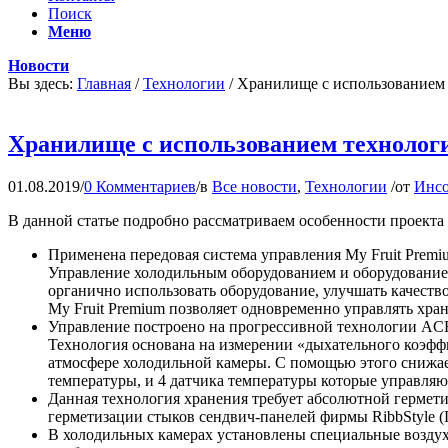
Поиск
Меню
Новости
Вы здесь:
Главная
/
Технологии
/
Хранилище с использованием 
Хранилище с использованием техноло
01.08.2019
/
0 Комментариев
/
в
Все новости
,
Технологии
/
от
Инсо
В данной статье подробно рассматриваем особенности проект
Применена передовая система управления My Fruit Prem
Управление холодильным оборудованием и оборудованием
органично использовать оборудование, улучшать качеств
My Fruit Premium позволяет одновременно управлять хра
Управление построено на прогрессивной технологии ACR
Технология основана на измерении «дыхательного коэфф
атмосфере холодильной камеры. С помощью этого снижае
температуры, и 4 датчика температуры которые управляю
Данная технология хранения требует абсолютной гермет
герметизации стыков сендвич-панелей фирмы RibbStyle (Г
В холодильных камерах установлены специальные возду