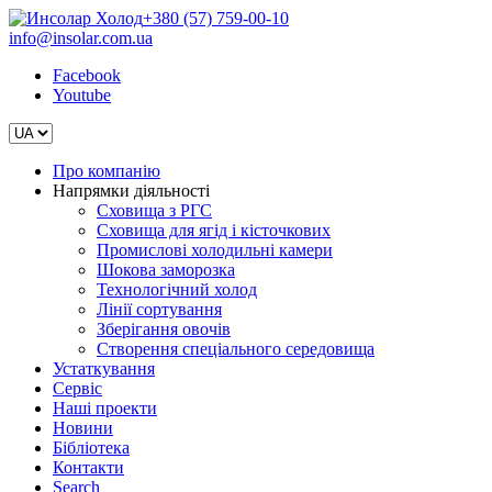
+380 (57) 759-00-10
info@insolar.com.ua
Facebook
Youtube
Про компанію
Напрямки діяльності
Сховища з РГС
Сховища для ягід і кісточкових
Промислові холодильні камери
Шокова заморозка
Технологічний холод
Лінії сортування
Зберігання овочів
Створення спеціального середовища
Устаткування
Сервіс
Наші проекти
Новини
Бібліотека
Контакти
Search