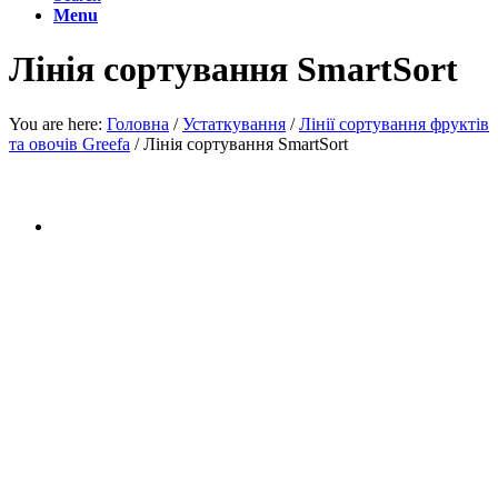
Menu
Лінія сортування SmartSort
You are here:
Головна
/
Устаткування
/
Лінії сортування фруктів
та овочів Greefa
/
Лінія сортування SmartSort