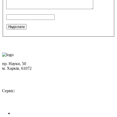
пр. Науки, 50
м. Харків, 61072
Схема проїзду
+380 (50) 402-90-56
Сервіс:
+380 (50) 301-18-78
info@insolar.com.ua
Facebook