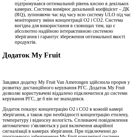
підтримувався оптимальний рівень кисню в декількох
камерах. Система вимірює дихальний коефіцієнт – ДК
(RQ), зупиняючи час від часу всю систему ULO під час
моніторингу зміни концентрації O2 і CO2. Система
вигідна для використання в сховищах тим, що є
абсолютно надійною інтерактивною системою
зберігання і гарантує збереження оптимальної якості
продуктів.
Додаток My Fruit
Завдяки додатку My Fruit Van Amerongen здійснила прорив у
розвитку дистанційного керування РГС. Додаток My Fruit
дозволяє користувачеві віддалено підключитися до системи
керування РГС, де б він не знаходився.
Додаток показує концентрацію O2 і CO2 в кожній камері
зберігання, а також при необхідності концентрацію етилену,
температуру і відносну вологість. Спливаючі повідомлення
автоматично з’являються у разі включення аварійної
сигналізації в камерах зберігання. При підключенні до
програмного забезпечення My Fruit конкретної системи