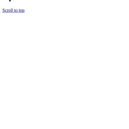
Створення спеціального середовища
Scroll to top