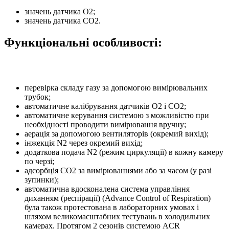
значень датчика O2;
значень датчика CO2.
Функціональні особливості:
перевірка складу газу за допомогою вимірювальних
трубок;
автоматичне калібрування датчиків O2 і CO2;
автоматичне керування системою з можливістю при
необхідності проводити вимірювання вручну;
аерація за допомогою вентиляторів (окремий вихід);
інжекція N2 через окремий вихід;
додаткова подача N2 (режим циркуляції) в кожну камеру
по черзі;
адсорбція CO2 за вимірюваннями або за часом (у разі
зупинки);
автоматична вдосконалена система управління
диханням (респірації) (Advance Control of Respiration)
була також протестована в лабораторних умовах і
шляхом великомасштабних тестувань в холодильних
камерах. Протягом 2 сезонів системою ACR