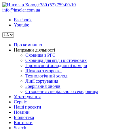
+380 (57) 759-00-10
info@insolar.com.ua
Facebook
Youtube
Про компанію
Напрямки діяльності
Сховища з РГС
Сховища для ягід і кісточкових
Промислові холодильні камери
Шокова заморозка
Технологічний холод
Лінії сортування
Зберігання овочів
Створення спеціального середовища
Устаткування
Сервіс
Наші проекти
Новини
Бібліотека
Контакти
Search