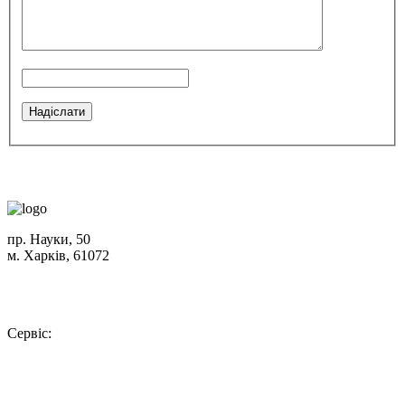
пр. Науки, 50
м. Харків, 61072
Схема проїзду
+380 (50) 402-90-56
Сервіс:
+380 (50) 301-18-78
info@insolar.com.ua