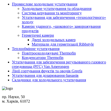
Промислове холодильне устаткування
Холодильне устаткування та обладнання
Система керування та моніторингу
Устаткування для забезпечення «технологічного»
холоду
Камери ударного, «шокового» заморожування
продуктів
Герметичні камери
Двері холодильных камер
Матеріали для герметизації Ribbstyle
Теплообмінне устаткування
Повітроохолоджувачі Thermofin
Конденсатори Thermofin
Устаткування для забезпечення регульованого газового
середовища (РГС) Van Amerongen
Лінії сортування фруктів та овочів Greefa
Устаткування для дозарювання бананів
Складники для холодильного устаткування
пр. Науки, 50
м. Харків, 61072
Схема проїзду