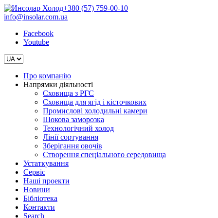
+380 (57) 759-00-10
info@insolar.com.ua
Facebook
Youtube
Про компанію
Напрямки діяльності
Сховища з РГС
Сховища для ягід і кісточкових
Промислові холодильні камери
Шокова заморозка
Технологічний холод
Лінії сортування
Зберігання овочів
Створення спеціального середовища
Устаткування
Сервіс
Наші проекти
Новини
Бібліотека
Контакти
Search