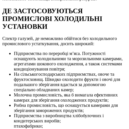
ДЕ ЗАСТОСОВУЮТЬСЯ
ПРОМИСЛОВІ ХОЛОДИЛЬНІ
УСТАНОВКИ
Спектр галузей, де неможливо обійтися без холодильного
промислового устаткування, досить широкий:
Підприємства по переробці м’яса. Потужності
оснащують холодильними та морозильними камерами,
агрегатами шокового охолодження, а також системами
кондиціонування повітря;
На сільськогосподарських підприємствах, овоче та
фруктосховищ. Швидко охолодити фрукти і овочі для
подальшого зберігання вдасться за допомогою
спеціально обладнаних камер;
Молочна промисловість, яка б вимагала ефективних
камерах для зберігання охолоджених продуктів;
Рибна промисловість, що оснащується камерами для
зберігання заморожених продуктів;
Підприємства з виробництва хлібобулочних і
кондитерських виробів;
птахофабрики;