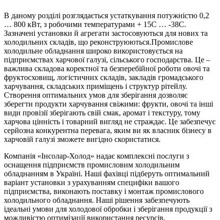
В даному розділі розглядається устаткування потужністю 0,2
… 800 кВт, з робочими температурами + 15С … -38С.
Зазначені установки й агрегати застосовуються для нових та
холодильних складів, що реконструюються.Промислове
холодильне обладнання широко використовується на
підприємствах харчової галузі, сільського господарства. Це –
важлива складова коректної та безперебійної роботи овочі та
фруктосховищ, логістичних складів, закладів громадського
харчування, складських приміщень і структур рітейлу.
Створення оптимальних умов для зберігання дозволяє
зберегти продукти харчування свіжими: фрукти, овочі та інші
види провізії зберігають свій смак, аромат і текстуру, тому
харчова цінність і товарний вигляд не страждає. Це забезпечує
серйозна конкурентна перевага, яким ви як власник бізнесу в
харчовій галузі зможете вигідно скористатися.
Компанія «Інсолар-Холод» надає комплексні послуги з
оснащення підприємств промисловим холодильним
обладнанням в Україні. Наші фахівці підберуть оптимальний
варіант установки з урахуванням специфіки вашого
підприємства, виконають поставку і монтаж промислового
холодильного обладнання. Наші рішення забезпечують
ідеальні умови для холодової обробки і зберігання продукції з
можливістю оптимізації використання ресурсів.