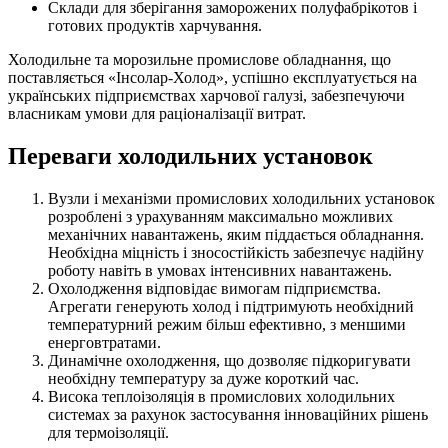
Склади для зберігання заморожених полуфабрікотов і
готових продуктів харчування.
Холодильне та морозильне промислове обладнання, що
поставляється «Інсолар-Холод», успішно експлуатується на
українських підприємствах харчової галузі, забезпечуючи
власникам умови для раціоналізації витрат.
Переваги холодильних установок
Вузли і механізми промислових холодильних установок
розроблені з урахуванням максимально можливих
механічних навантажень, яким піддається обладнання.
Необхідна міцність і зносостійкість забезпечує надійну
роботу навіть в умовах інтенсивних навантажень.
Охолодження відповідає вимогам підприємства.
Агрегати генерують холод і підтримують необхідний
температурний режим більш ефективно, з меншими
енерговтратами.
Динамічне охолодження, що дозволяє підкоригувати
необхідну температуру за дуже короткий час.
Висока теплоізоляція в промислових холодильних
системах за рахунок застосування інноваційних рішень
для термоізоляції.