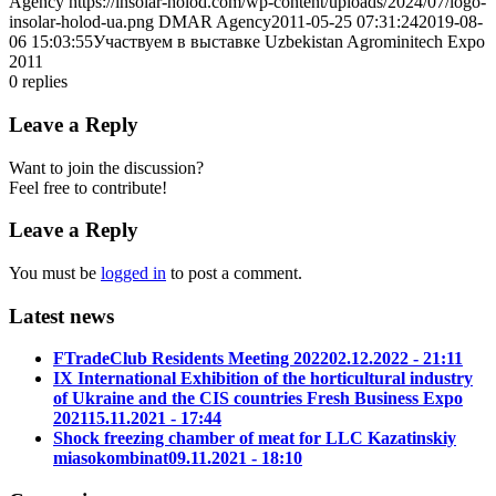
Agency
https://insolar-holod.com/wp-content/uploads/2024/07/logo-
insolar-holod-ua.png
DMAR Agency
2011-05-25 07:31:24
2019-08-
06 15:03:55
Участвуем в выставке Uzbekistan Agrominitech Expo
2011
0
replies
Leave a Reply
Want to join the discussion?
Feel free to contribute!
Leave a Reply
You must be
logged in
to post a comment.
Latest news
FTradeClub Residents Meeting 2022
02.12.2022 - 21:11
IX International Exhibition of the horticultural industry
of Ukraine and the CIS countries Fresh Business Expo
2021
15.11.2021 - 17:44
Shock freezing chamber of meat for LLC Kazatinskiy
miasokombinat
09.11.2021 - 18:10