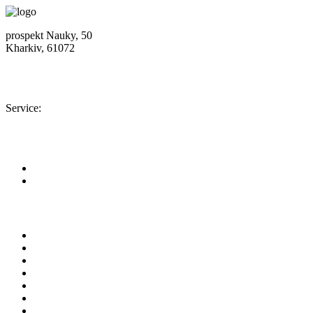
prospekt Nauky, 50
Kharkiv, 61072
Location map
+380 (50) 402-90-56
Service:
+380 (50) 301-18-78
info@insolar.com.ua
Facebook
Youtube
Pages
About company
Area of business
Equipment
Service
Our projects
News
Documents