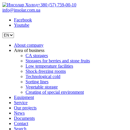
+380 (57) 759-00-10
info@insolar.com.ua
Facebook
Youtube
About company
Area of business
CA storages
Storages for berries and stone fruits
Low temperature facilities
Shock-freezing rooms
Technological cold
Sorting lines
Vegetable storage
Creating of special environment
Equipment
Service
Our projects
News
Documents
Contact
Search