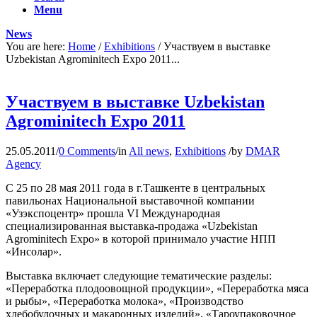
Menu
News
You are here:
Home
/
Exhibitions
/
Участвуем в выставке
Uzbekistan Agrominitech Expo 2011...
Участвуем в выставке Uzbekistan
Agrominitech Expo 2011
25.05.2011
/
0 Comments
/
in
All news
,
Exhibitions
/
by
DMAR
Agency
С 25 по 28 мая 2011 года в г.Ташкенте в центральных
павильонах Национальной выставочной компании
«Узэкспоцентр» прошла VI Международная
специализированная выставка-продажа «Uzbekistan
Agrominitech Expo» в которой принимало участие НПП
«Инсолар».
Выставка включает следующие тематические разделы:
«Переработка плодоовощной продукции», «Переработка мяса
и рыбы», «Переработка молока», «Производство
хлебобулочных и макаронных изделий», «Тароупаковочное