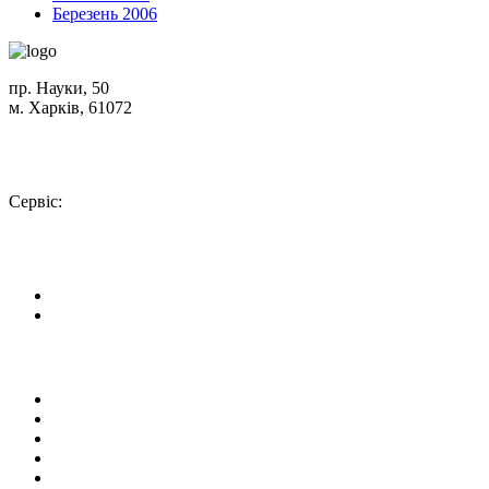
Березень 2006
пр. Науки, 50
м. Харків, 61072
Схема проїзду
+380 (50) 402-90-56
Сервіс:
+380 (50) 301-18-78
info@insolar.com.ua
Facebook
Youtube
Сторінки
Про компанію
Напрямки діяльності
Устаткування
Сервіс
Наші проекти