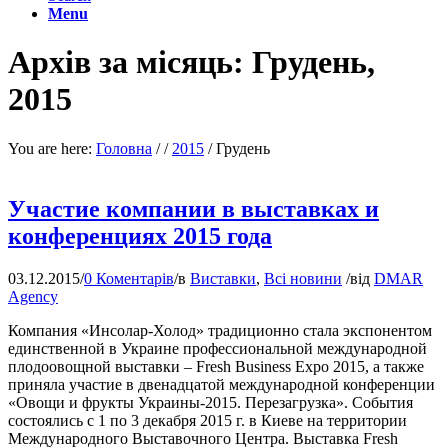
Menu
Архів за місяць: Грудень,
2015
You are here:
Головна
/
/
2015
/
Грудень
Участие компании в выставках и
конференциях 2015 года
03.12.2015
/
0 Коментарів
/
в
Виставки
,
Всі новини
/
від
DMAR
Agency
Компания «Инсолар-Холод» традиционно стала экспонентом
единственной в Украине профессиональной международной
плодоовощной выставки – Fresh Business Expo 2015, а также
приняла участие в двенадцатой международной конференции
«Овощи и фрукты Украины-2015. Перезагрузка». События
состоялись с 1 по 3 декабря 2015 г. в Киеве на территории
Международного Выставочного Центра. Выставка Fresh