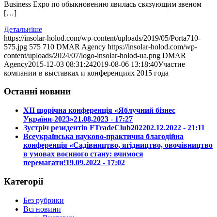
Business Expo по обыкновению явилась связующим звеном
[…]
Детальніше
https://insolar-holod.com/wp-content/uploads/2019/05/Portа710-
575.jpg
575
710
DMAR Agency
https://insolar-holod.com/wp-
content/uploads/2024/07/logo-insolar-holod-ua.png
DMAR
Agency
2015-12-03 08:31:24
2019-08-06 13:18:40
Участие
компании в выставках и конференциях 2015 года
Останні новини
ХІІ щорічна конференція «Яблучний бізнес
України-2023»
21.08.2023 - 17:27
Зустріч резидентів FTradeClub2022
02.12.2022 - 21:11
Всеукраїнська науково-практична благодійна
конференція «Садівництво, ягідництво, овочівництво
в умовах воєнного стану: вчимося
перемагати!
19.09.2022 - 17:02
Категорії
Без рубрики
Всі новини