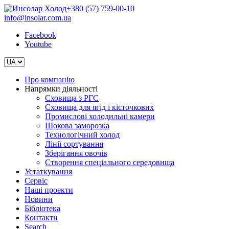
+380 (57) 759-00-10
info@insolar.com.ua
Facebook
Youtube
Про компанію
Напрямки діяльності
Сховища з РГС
Сховища для ягід і кісточкових
Промислові холодильні камери
Шокова заморозка
Технологічний холод
Лінії сортування
Зберігання овочів
Створення спеціального середовища
Устаткування
Сервіс
Наші проекти
Новини
Бібліотека
Контакти
Search