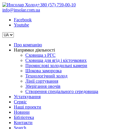
+380 (57) 759-00-10
info@insolar.com.ua
Facebook
Youtube
Про компанію
Напрямки діяльності
Сховища з РГС
Сховища для ягід і кісточкових
Промислові холодильні камери
Шокова заморозка
Технологічний холод
Лінії сортування
Зберігання овочів
Створення спеціального середовища
Устаткування
Сервіс
Наші проекти
Новини
Бібліотека
Контакти
Search