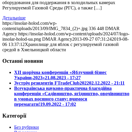
оборудования для поддержания в холодильных камерах
Регулируемой Газовой Среды (РГС), а также […]
Детальніше
https://insolar-holod.com/wp-
content/uploads/2013/09/IMG_7834_(2)+.jpg
336
448
DMAR
Agency
https://insolar-holod.com/wp-content/uploads/2024/07/logo-
insolar-holod-ua.png
DMAR Agency
2013-09-27 07:31:24
2019-08-
06 13:37:12
Хранилище для яблок с регулируемой газовой
средой в Хмельницкой области
Останні новини
ХІІ щорічна конференція «Яблучний бізнес
України-2023»
21.08.2023 - 17:27
Зустріч резидентів FTradeClub2022
02.12.2022 - 21:11
Всеукраїнська науково-практична благодійна
конференція «Садівництво, ягідництво, овочівництво
в умовах воєнного стану: вчимося
перемагати!
19.09.2022 - 17:02
Категорії
Без рубрики