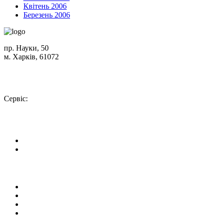
Квітень 2006
Березень 2006
пр. Науки, 50
м. Харків, 61072
Схема проїзду
+380 (50) 402-90-56
Сервіс:
+380 (50) 301-18-78
info@insolar.com.ua
Facebook
Youtube
Сторінки
Про компанію
Напрямки діяльності
Устаткування
Сервіс