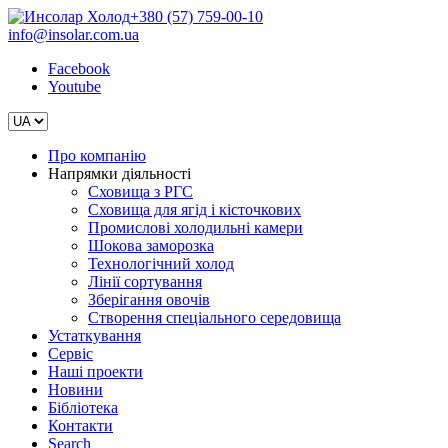
+380 (57) 759-00-10
info@insolar.com.ua
Facebook
Youtube
Про компанію
Напрямки діяльності
Сховища з РГС
Сховища для ягід і кісточкових
Промислові холодильні камери
Шокова заморозка
Технологічний холод
Лінії сортування
Зберігання овочів
Створення спеціального середовища
Устаткування
Сервіс
Наші проекти
Новини
Бібліотека
Контакти
Search