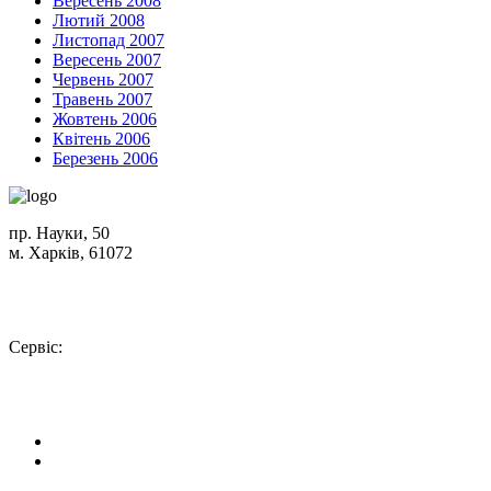
Вересень 2008
Лютий 2008
Листопад 2007
Вересень 2007
Червень 2007
Травень 2007
Жовтень 2006
Квітень 2006
Березень 2006
пр. Науки, 50
м. Харків, 61072
Схема проїзду
+380 (50) 402-90-56
Сервіс:
+380 (50) 301-18-78
info@insolar.com.ua
Facebook
Youtube