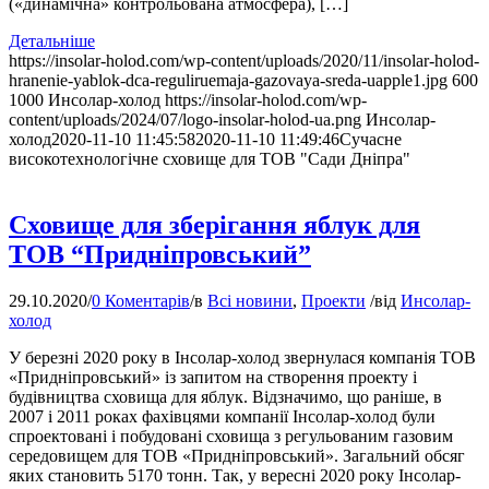
(«динамічна» контрольована атмосфера), […]
Детальніше
https://insolar-holod.com/wp-content/uploads/2020/11/insolar-holod-
hranenie-yablok-dca-reguliruemaja-gazovaya-sreda-uapple1.jpg
600
1000
Инсолар-холод
https://insolar-holod.com/wp-
content/uploads/2024/07/logo-insolar-holod-ua.png
Инсолар-
холод
2020-11-10 11:45:58
2020-11-10 11:49:46
Сучасне
високотехнологічне сховище для ТОВ "Сади Дніпра"
Сховище для зберігання яблук для
ТОВ “Придніпровський”
29.10.2020
/
0 Коментарів
/
в
Всі новини
,
Проекти
/
від
Инсолар-
холод
У березні 2020 року в Інсолар-холод звернулася компанія ТОВ
«Придніпровський» із запитом на створення проекту і
будівництва сховища для яблук. Відзначимо, що раніше, в
2007 і 2011 роках фахівцями компанії Інсолар-холод були
спроектовані і побудовані сховища з регульованим газовим
середовищем для ТОВ «Придніпровський». Загальний обсяг
яких становить 5170 тонн. Так, у вересні 2020 року Інсолар-