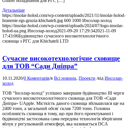
GmbH обладнання для РГС […]
Детальніше
https://insolar-holod.com/wp-content/uploads/2021/11/insolar-holod-
hranenie-rgs-gruzia-khichateli.jpg
600
1000
Инсолар-холод
https://insolar-holod.com/wp-content/uploads/2024/07/logo-insolar-
holod-ua.png
Инсолар-холод
2021-09-20 17:29:34
2021-11-09
17:43:06
Будівництво сучасного високотехнологічного
сховища з РГС для Khichateli LTD
Сучасне високотехнологічне сховище
для ТОВ “Сади Дніпра”
10.11.2020
/
0 Коментарів
/
в
Всі новини
,
Проекти
/
від
Инсолар-
холод
ТОВ “Інсолар-холод” успішно завершив будівництво ІІІ черги
сучасного високотехнологічного сховища для ТОВ «Сади
Дніпра» UApple. Місткість даного сховища збільшилася ще на
2400 тонн, а загальний обсяг склав 7200 тонн. Головна
особливість сховища в тому, що при його проектуванні і
будівництві застосована сама передова технологія зберігання
яблук у регульованій атмосфері, яка називається DCA