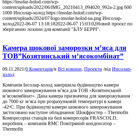
https://insolar-holod.com/wp-
content/uploads/2022/06/IMG_20210413_094020_992а-2.jpg
600
1000
Инсолар-холод
https://insolar-holod.com/wp-
content/uploads/2024/07/logo-insolar-holod-ua.png
Инсолар-
холод
2022-06-07 13:18:18
2022-06-07 15:03:02
Новий проєкт по
зберіганню лохини для компанії "БЛУ БЕРРІ".
Камера шокової заморозки м’яса для
ТОВ”Козятинський м’ясокомбінат”
09.11.2021
/
0 Коментарів
/
в
Всі новини
,
Проекти
/
від
Инсолар-
холод
Компанія Інсолар-холод завершила будівництво камери
шокового заморожування м’яса для ТОВ «Козятинський
м’ясокомбінат». Дана камера призначена для заморожування
до 7000 кг м’яса при розрахунковій температурі в камері
-42ᵒС. При будівництві камери шокового заморожування
застосовано наступне обладнання: Шокфростер – Thermofin
Компресорна станція на базі компресорів FRASCOLD,
виробник – компанія RMC Повітряний конденсатор –
Thermofin