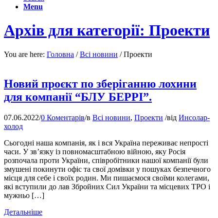
Menu
Архів для категорії: Проекти
You are here:
Головна
/
Всі новини
/
Проекти
Новий проєкт по зберіганню лохини
для компанії “БЛУ БЕРРІ”.
07.06.2022
/
0 Коментарів
/
в
Всі новини
,
Проекти
/
від
Инсолар-
холод
Сьогодні наша компанія, як і вся Україна переживає непрості
часи. У зв’язку із повномасштабною війною, яку Росія
розпочала проти України, співробітники нашої компанії були
змушені покинути офіс та свої домівки у пошуках безпечного
місця для себе і своїх родин. Ми пишаємося своїми колегами,
які вступили до лав Збройних Сил України та місцевих ТРО і
мужньо […]
Детальніше