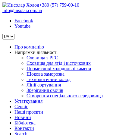
+380 (57) 759-00-10
info@insolar.com.ua
Facebook
Youtube
Про компанію
Напрямки діяльності
Сховища з РГС
Сховища для ягід і кісточкових
Промислові холодильні камери
Шокова заморозка
Технологічний холод
Лінії сортування
Зберігання овочів
Створення спеціального середовища
Устаткування
Сервіс
Наші проекти
Новини
Бібліотека
Контакти
Search