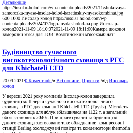
Детальніше
https://insolar-holod.com/wp-content/uploads/2021/11/shokovaya-
zamorozka-myasa-insolar-holod-kazatinskiy-myasokombinat.jpg
600
1000
Инсолар-холод
https://insolar-holod.com/wp-
content/uploads/2024/07/logo-insolar-holod-ua.png
Инсолар-
холод
2021-11-09 18:10:37
2021-11-09 18:11:00
Камера шокової
заморозки м'яса для ТОВ"Козятинський м'ясокомбінат"
Будівництво сучасного
високотехнологічного сховища з РГС
для Khichateli LTD
20.09.2021
/
0 Коментарів
/
в
Всі новини
,
Проекти
/
від
Инсолар-
холод
У вересні 2021 року компанія Інсолар-холод завершила
будівництво ІІ черги сучасного високотехнологічного
сховища з РГС для компанії Khichateli LTD (Грузія). Місткість
даного сховища для яблук збільшилася на 1122 т, а загальний
обсяг становить 2040т. При проектуванні та будівництві
даного сховища застосовано таке обладнання: компресорні
станції Berling охолоджувачі повітря та конденсатори thermofin