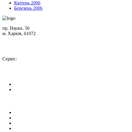
Квітень 2006
Березень 2006
пр. Науки, 50
м. Харків, 61072
Схема проїзду
+380 (50) 402-90-56
Сервіс:
+380 (50) 301-18-78
info@insolar.com.ua
Facebook
Youtube
Сторінки
Про компанію
Напрямки діяльності
Устаткування
Сервіс