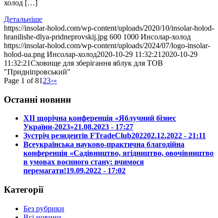
холод […]
Детальніше
https://insolar-holod.com/wp-content/uploads/2020/10/insolar-holod-
hranilishe-dlya-pridneprovskij.jpg
600
1000
Инсолар-холод
https://insolar-holod.com/wp-content/uploads/2024/07/logo-insolar-
holod-ua.png
Инсолар-холод
2020-10-29 11:32:21
2020-10-29
11:32:21
Сховище для зберігання яблук для ТОВ
"Придніпровський"
Page 1 of 8
1
2
3
›
»
Останні новини
ХІІ щорічна конференція «Яблучний бізнес
України-2023»
21.08.2023 - 17:27
Зустріч резидентів FTradeClub2022
02.12.2022 - 21:11
Всеукраїнська науково-практична благодійна
конференція «Садівництво, ягідництво, овочівництво
в умовах воєнного стану: вчимося
перемагати!
19.09.2022 - 17:02
Категорії
Без рубрики
Всі новини