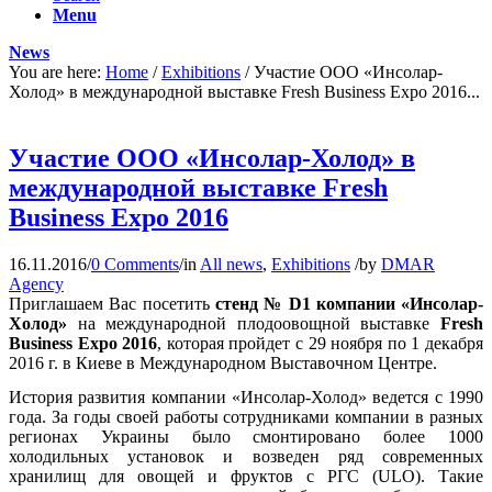
Menu
News
You are here:
Home
/
Exhibitions
/
Участие ООО «Инсолар-
Холод» в международной выставке Fresh Business Expo 2016...
Участие ООО «Инсолар-Холод» в
международной выставке Fresh
Business Expo 2016
16.11.2016
/
0 Comments
/
in
All news
,
Exhibitions
/
by
DMAR
Agency
Приглашаем Вас посетить
стенд № D1 компании «Инсолар-
Холод»
на международной плодоовощной выставке
Fresh
Business
Expo
2016
, которая пройдет с 29 ноября по 1 декабря
2016 г. в Киеве в Международном Выставочном Центре.
История развития компании «Инсолар-Холод» ведется с 1990
года. За годы своей работы сотрудниками компании в разных
регионах Украины было смонтировано более 1000
холодильных установок и возведен ряд современных
хранилищ для овощей и фруктов с РГС (ULO). Такие