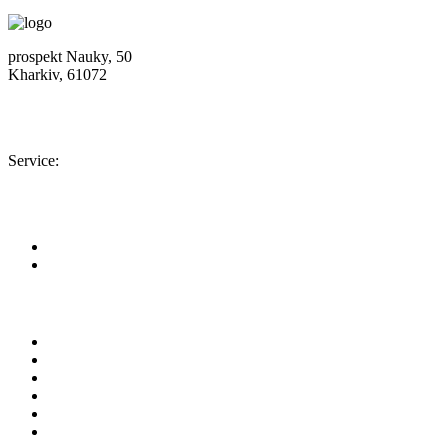
prospekt Nauky, 50
Kharkiv, 61072
Location map
+380 (50) 402-90-56
Service:
+380 (50) 301-18-78
info@insolar.com.ua
Facebook
Youtube
Pages
About company
Area of business
Equipment
Service
Our projects
News