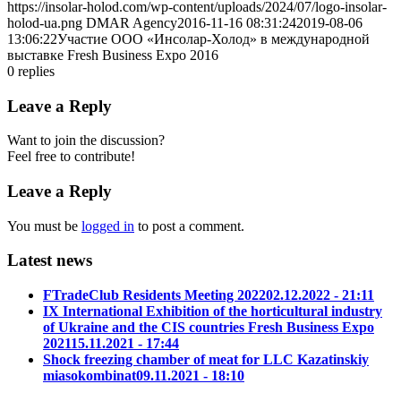
https://insolar-holod.com/wp-content/uploads/2024/07/logo-insolar-
holod-ua.png
DMAR Agency
2016-11-16 08:31:24
2019-08-06
13:06:22
Участие ООО «Инсолар-Холод» в международной
выставке Fresh Business Expo 2016
0
replies
Leave a Reply
Want to join the discussion?
Feel free to contribute!
Leave a Reply
You must be
logged in
to post a comment.
Latest news
FTradeClub Residents Meeting 2022
02.12.2022 - 21:11
IX International Exhibition of the horticultural industry
of Ukraine and the CIS countries Fresh Business Expo
2021
15.11.2021 - 17:44
Shock freezing chamber of meat for LLC Kazatinskiy
miasokombinat
09.11.2021 - 18:10