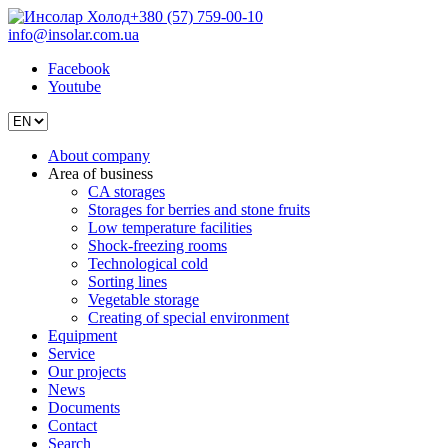
+380 (57) 759-00-10
info@insolar.com.ua
Facebook
Youtube
About company
Area of business
CA storages
Storages for berries and stone fruits
Low temperature facilities
Shock-freezing rooms
Technological cold
Sorting lines
Vegetable storage
Creating of special environment
Equipment
Service
Our projects
News
Documents
Contact
Search