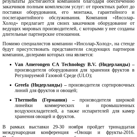
результаты достигаются компанией благодаря обеспечению
заказчиков полным комплексом услуг: от проектных работ до
поставки оборудования, его монтажа, гарантийного и
послегарантийного обслуживания. Компания «Инсолар-
Холод» предлагает для своих заказчиков оборудование от
ведущих мировых производителей, с которыми у нее созданы
длительные партнерские отношения.
Помимо специалистов компании «Инсолар-Холод», на стенде
будут присутствовать представители следующих партнеров
компании, дилерами которых она является:
V
an
Amerongen
CA
Technology
B
.
V
. (Нидерланды) –
производителя оборудования для хранения фруктов в
Регулируемой Газовой Среде (ULO);
Greefa
(Нидерланды) –
производителя сортировочных
линий для фруктов и овощей;
Thermofin
(Германия) –
производителя широкой
линейки коммерческих и промышленных
воздухоохладителей, а также испарителей для камер
хранения овощей и фруктов.
В рамках выставки 29-30 ноября пройдет тринадцатая
международная конференция «Овощи и фрукты-2016.