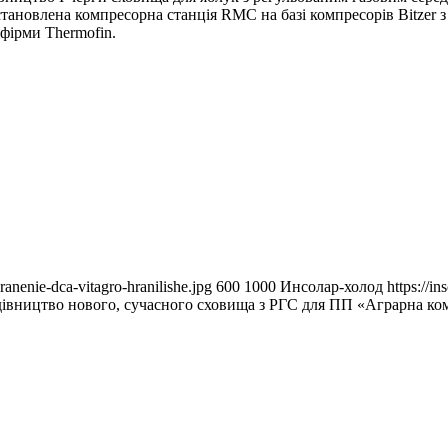
тановлена компресорна станція RMC на базі компресорів Bitzer 
 фірми Thermofin.
ranenie-dca-vitagro-hranilishe.jpg
600
1000
Инсолар-холод
https://i
дівництво нового, сучасного сховища з РГС для ПП «Аграрна ко