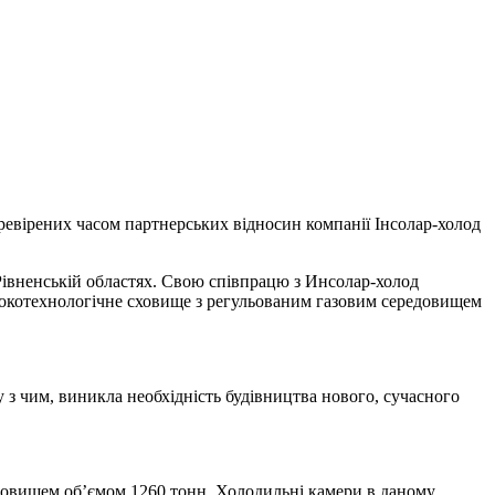
еревірених часом партнерських відносин компанії Інсолар-холод
івненській областях. Свою співпрацю з Инсолар-холод
сокотехнологічне сховище з регульованим газовим середовищем
у з чим, виникла необхідність будівництва нового, сучасного
редовищем об’ємом 1260 тонн. Холодильні камери в даному