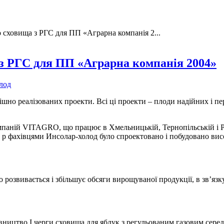
 сховища з РГС для ПП «Аграрна компанія 2...
 з РГС для ПП «Аграрна компанія 2004»
лод
ішно реалізованих проекти. Всі ці проекти – плоди надійних і п
мпаній VITAGRO, що працює в Хмельницькій, Тернопільській і Р
8 р фахівцями Инсолар-холод було спроектовано і побудовано ви
розвивається і збільшує обсяги вирощуваної продукції, в зв’язк
удівництво І черги сховища для яблук з регульованим газовим се