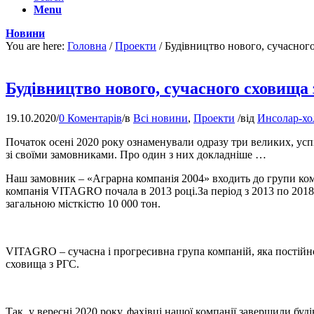
Menu
Новини
You are here:
Головна
/
Проекти
/
Будівництво нового, сучасного
Будівництво нового, сучасного сховища
19.10.2020
/
0 Коментарів
/
в
Всі новини
,
Проекти
/
від
Инсолар-хо
Початок осені 2020 року ознаменували одразу три великих, усп
зі своїми замовниками. Про один з них докладніше …
Наш замовник – «Аграрна компанія 2004» входить до групи ко
компанія VITAGRO почала в 2013 році.За період з 2013 по 201
загальною місткістю 10 000 тон.
VITAGRO – сучасна і прогресивна група компаній, яка постійно 
сховища з РГС.
Так, у вересні 2020 року, фахівці нашої компанії завершили б