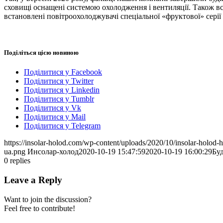
сховищі оснащені системою охолодження і вентиляції. Також вс
встановлені повітроохолоджувачі спеціальної «фруктової» серії
Поділіться цією новиною
Поділитися у Facebook
Поділитися у Twitter
Поділитися у Linkedin
Поділитися у Tumblr
Поділитися у Vk
Поділитися у Mail
Поділитися у Telegram
https://insolar-holod.com/wp-content/uploads/2020/10/insolar-holod-h
ua.png
Инсолар-холод
2020-10-19 15:47:59
2020-10-19 16:00:29
Бу
0
replies
Leave a Reply
Want to join the discussion?
Feel free to contribute!