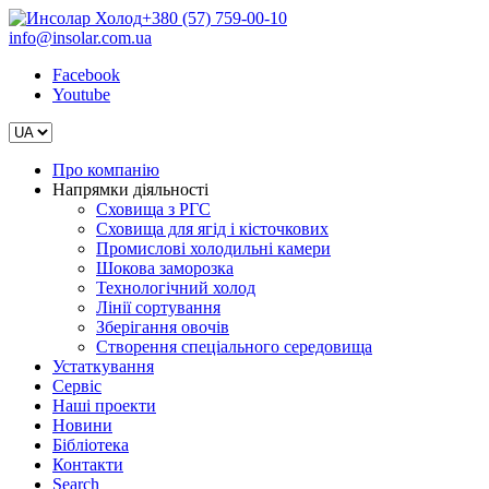
+380 (57) 759-00-10
info@insolar.com.ua
Facebook
Youtube
Про компанію
Напрямки діяльності
Сховища з РГС
Сховища для ягід і кісточкових
Промислові холодильні камери
Шокова заморозка
Технологічний холод
Лінії сортування
Зберігання овочів
Створення спеціального середовища
Устаткування
Сервіс
Наші проекти
Новини
Бібліотека
Контакти
Search