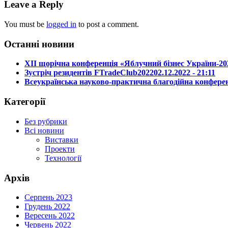
Leave a Reply
You must be
logged in
to post a comment.
Останні новини
ХІІ щорічна конференція «Яблучний бізнес України-20
Зустріч резидентів FTradeClub2022
02.12.2022 - 21:11
Всеукраїнська науково-практична благодійна конферен
Категорії
Без рубрики
Всі новини
Виставки
Проекти
Технології
Архів
Серпень 2023
Грудень 2022
Вересень 2022
Червень 2022