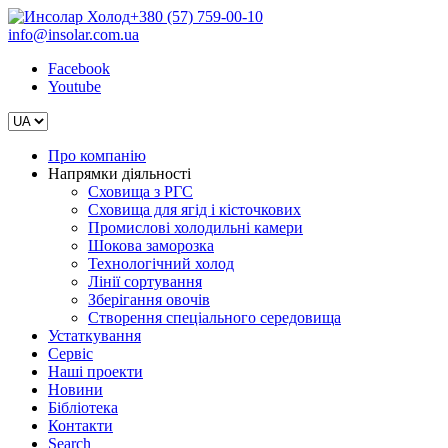
+380 (57) 759-00-10
info@insolar.com.ua
Facebook
Youtube
Про компанію
Напрямки діяльності
Сховища з РГС
Сховища для ягід і кісточкових
Промислові холодильні камери
Шокова заморозка
Технологічний холод
Лінії сортування
Зберігання овочів
Створення спеціального середовища
Устаткування
Сервіс
Наші проекти
Новини
Бібліотека
Контакти
Search