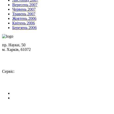
Листопад 2007
Вересень 2007
Червень 2007
Травень 2007
Жовтень 2006
Квітень 2006
Березень 2006
пр. Науки, 50
м. Харків, 61072
Схема проїзду
+380 (50) 402-90-56
Сервіс:
+380 (50) 301-18-78
info@insolar.com.ua
Facebook
Youtube
Сторінки