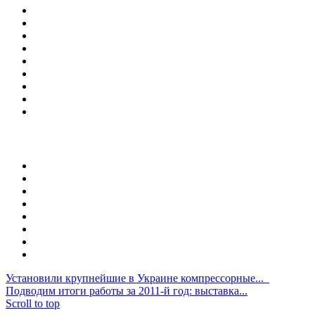
Про компанію
Напрямки діяльності
Устаткування
Сервіс
Наші проекти
Новини
Бібліотека
Контакти
Мапа сайта
Напрямки
Сховища з РГС
Сховища для ягід і кісточкових
Промислові холодильні камери
Шокова заморозка
Технологічний холод
Лінії сортування
Зберігання овочів
Створення спеціального середовища
Установили крупнейшие в Украине компрессорные...
Подводим итоги работы за 2011-й год: выставка...
Scroll to top