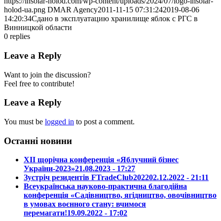
https://insolar-holod.com/wp-content/uploads/2024/07/logo-insolar-
holod-ua.png
DMAR Agency
2011-11-15 07:31:24
2019-08-06
14:20:34
Сдано в эксплуатацию хранилище яблок с РГС в
Винницкой области
0
replies
Leave a Reply
Want to join the discussion?
Feel free to contribute!
Leave a Reply
You must be
logged in
to post a comment.
Останні новини
ХІІ щорічна конференція «Яблучний бізнес
України-2023»
21.08.2023 - 17:27
Зустріч резидентів FTradeClub2022
02.12.2022 - 21:11
Всеукраїнська науково-практична благодійна
конференція «Садівництво, ягідництво, овочівництво
в умовах воєнного стану: вчимося
перемагати!
19.09.2022 - 17:02