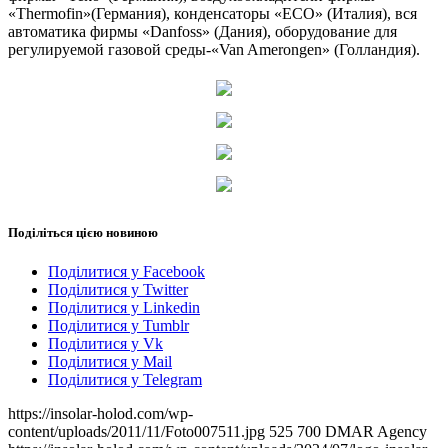
«Thermofin»(Германия), конденсаторы «ECO» (Италия), вся
автоматика фирмы «Danfoss» (Дания), оборудование для
регулируемой газовой среды-«Van Amerongen» (Голландия).
Поділіться цією новиною
Поділитися у Facebook
Поділитися у Twitter
Поділитися у Linkedin
Поділитися у Tumblr
Поділитися у Vk
Поділитися у Mail
Поділитися у Telegram
https://insolar-holod.com/wp-
content/uploads/2011/11/Foto007511.jpg
525
700
DMAR Agency