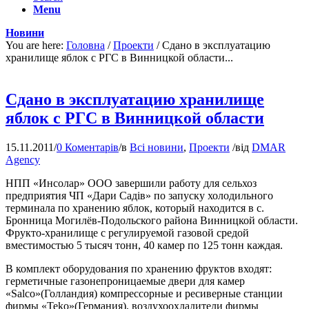
Menu
Новини
You are here:
Головна
/
Проекти
/
Сдано в эксплуатацию
хранилище яблок с РГС в Винницкой области...
Сдано в эксплуатацию хранилище
яблок с РГС в Винницкой области
15.11.2011
/
0 Коментарів
/
в
Всі новини
,
Проекти
/
від
DMAR
Agency
НПП «Инсолар» ООО завершили работу для сельхоз
предприятия ЧП «Дари Садів» по запуску холодильного
терминала по хранению яблок, который находится в с.
Бронница Могилёв-Подольского района Винницкой области.
Фрукто-хранилище с регулируемой газовой средой
вместимостью 5 тысяч тонн, 40 камер по 125 тонн каждая.
В комплект оборудования по хранению фруктов входят:
герметичные газонепроницаемые двери для камер
«Salсo»(Голландия) компрессорные и ресиверные станции
фирмы «Teko»(Германия), воздухоохладители фирмы