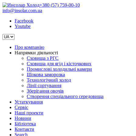
+380 (57) 759-00-10
info@insolar.com.ua
Facebook
Youtube
Про компанію
Напрямки діяльності
Сховища з РГС
Сховища для ягід і кісточкових
Промислові холодильні камери
Шокова заморозка
Технологічний холод
Лінії сортування
Зберігання овочів
Створення спеціального середовища
Устаткування
Сервіс
Наші проекти
Новини
Бібліотека
Контакти
Search