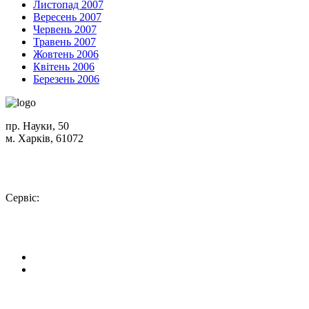
Листопад 2007
Вересень 2007
Червень 2007
Травень 2007
Жовтень 2006
Квітень 2006
Березень 2006
пр. Науки, 50
м. Харків, 61072
Схема проїзду
+380 (50) 402-90-56
Сервіс:
+380 (50) 301-18-78
info@insolar.com.ua
Facebook
Youtube
Сторінки