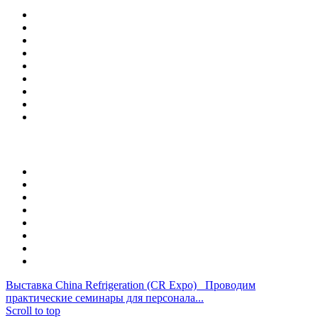
Про компанію
Напрямки діяльності
Устаткування
Сервіс
Наші проекти
Новини
Бібліотека
Контакти
Мапа сайта
Напрямки
Сховища з РГС
Сховища для ягід і кісточкових
Промислові холодильні камери
Шокова заморозка
Технологічний холод
Лінії сортування
Зберігання овочів
Створення спеціального середовища
Выставка China Refrigeration (CR Expo)
Проводим
практические семинары для персонала...
Scroll to top