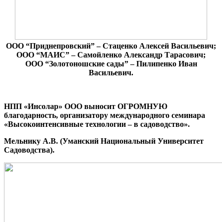
ООО “Приднепровский” – Стаценко Алексей Васильевич;
ООО “МАИС” – Самойленко Александр Тарасович;
ООО “Золотоношские сады” – Пилипенко Иван
Васильевич.
НПП «Инсолар» ООО выносит ОГРОМНУЮ
благодарность, организатору международного семинара
«Высокоинтенсивные технологии – в садоводство».
Мельнику А.В. (Уманский Национальный Университет
Садоводства).