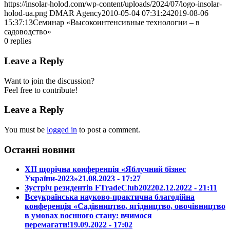
https://insolar-holod.com/wp-content/uploads/2024/07/logo-insolar-
holod-ua.png
DMAR Agency
2010-05-04 07:31:24
2019-08-06
15:37:13
Семинар «Высокоинтенсивные технологии – в
садоводство»
0
replies
Leave a Reply
Want to join the discussion?
Feel free to contribute!
Leave a Reply
You must be
logged in
to post a comment.
Останні новини
ХІІ щорічна конференція «Яблучний бізнес
України-2023»
21.08.2023 - 17:27
Зустріч резидентів FTradeClub2022
02.12.2022 - 21:11
Всеукраїнська науково-практична благодійна
конференція «Садівництво, ягідництво, овочівництво
в умовах воєнного стану: вчимося
перемагати!
19.09.2022 - 17:02