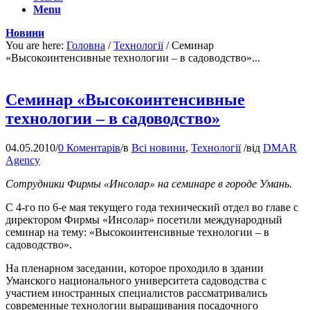
Menu
Новини
You are here:
Головна
/
Технології
/
Семинар
«Высокоинтенсивные технологии – в садоводство»...
Семинар «Высокоинтенсивные
технологии – в садоводство»
04.05.2010
/
0 Коментарів
/
в
Всі новини
,
Технології
/
від
DMAR
Agency
Сотрудники Фирмы «Инсолар» на семинаре в городе Умань.
С 4-го по 6-е мая текущего года технический отдел во главе с
директором Фирмы «Инсолар» посетили международный
семинар на тему: «Высокоинтенсивные технологии – в
садоводство».
На пленарном заседании, которое проходило в здании
Уманского национального университета садоводства с
участием иностранных специалистов рассматривались
современные технологии выращивания посадочного