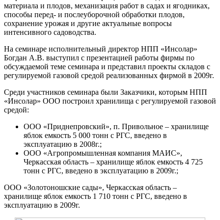
материала и плодов, механизация работ в садах и ягодниках,
способы перед- и послеуборочной обработки плодов,
сохранение урожая и другие актуальные вопросы
интенсивного садоводства.
На семинаре исполнительный директор НПП «Инсолар»
Богдан А.В. выступил с презентацией работы фирмы по
обсуждаемой теме семинара и представил проекты складов с
регулируемой газовой средой реализованных фирмой в 2009г.
Среди участников семинара были Заказчики, которым НПП
«Инсолар» ООО построил хранилища с регулируемой газовой
средой:
ООО «Приднепровский», п. Привольное – хранилище
яблок емкость 5 000 тонн с РГС, введено в
эксплуатацию в 2008г.;
ООО «Агропромышленная компания МАИС»,
Черкасская область – хранилище яблок емкость 4 725
тонн с РГС, введено в эксплуатацию в 2009г.;
ООО «Золотоношские сады», Черкасская область –
хранилище яблок емкость 1 710 тонн с РГС, введено в
эксплуатацию в 2009г.