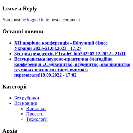
Leave a Reply
You must be
logged in
to post a comment.
Останні новини
ХІІ щорічна конференція «Яблучний бізнес
України-2023»
21.08.2023 - 17:27
Зустріч резидентів FTradeClub2022
02.12.2022 - 21:11
Всеукраїнська науково-практична благодійна
конференція «Садівництво, ягідництво, овочівництво
в умовах воєнного стану: вчимося
перемагати!
19.09.2022 - 17:02
Категорії
Без рубрики
Всі новини
Виставки
Проекти
Технології
Архів