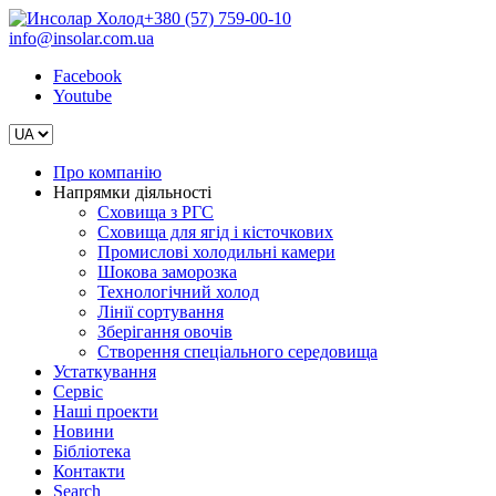
+380 (57) 759-00-10
info@insolar.com.ua
Facebook
Youtube
Про компанію
Напрямки діяльності
Сховища з РГС
Сховища для ягід і кісточкових
Промислові холодильні камери
Шокова заморозка
Технологічний холод
Лінії сортування
Зберігання овочів
Створення спеціального середовища
Устаткування
Сервіс
Наші проекти
Новини
Бібліотека
Контакти
Search