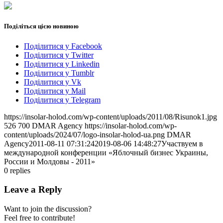
Поділіться цією новиною
Поділитися у Facebook
Поділитися у Twitter
Поділитися у Linkedin
Поділитися у Tumblr
Поділитися у Vk
Поділитися у Mail
Поділитися у Telegram
https://insolar-holod.com/wp-content/uploads/2011/08/Risunok1.jpg
526
700
DMAR Agency
https://insolar-holod.com/wp-
content/uploads/2024/07/logo-insolar-holod-ua.png
DMAR
Agency
2011-08-11 07:31:24
2019-08-06 14:48:27
Участвуем в
международной конференции «Яблочный бизнес Украины,
России и Молдовы - 2011»
0
replies
Leave a Reply
Want to join the discussion?
Feel free to contribute!