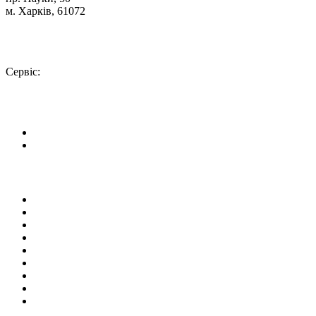
м. Харків, 61072
Схема проїзду
+380 (50) 402-90-56
Сервіс:
+380 (50) 301-18-78
info@insolar.com.ua
Facebook
Youtube
Сторінки
Про компанію
Напрямки діяльності
Устаткування
Сервіс
Наші проекти
Новини
Бібліотека
Контакти
Мапа сайта