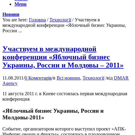
Menu
Новини
You are here:
Головна
/
Технології
/
Участвуем в
международной конференции «Яблочный бизнес Украины,
России ...
Участвуем в международной
конференции «Яблочный бизнес
Украины, России и Молдовы – 2011»
11.08.2011
/
0 Коментарів
/
в
Всі новини
,
Технології
/
від
DMAR
Agency
11 августа 2011 г. в Киеве состоялась первая международная
конференция
«Яблочный бизнес Украины, России и
Молдовы-2011»
Событие, организатором которого выступил проект «АПК-
Информ: овощи и фрукты», состоялось в плодоовощном