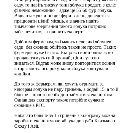
саду, то навіть тисячу тонн яблука продати з коліс
фізично неможливо – адже це 55-60 фур яблука.
Відвантажуючи по дві фури в день, доведеться
працювати цілий місяць, а значить навіть
тимчасове зберігання такого яблука потрібно
забезпечити», – говорить експерт.
Дрібним фермерам, які мають невеликі яблуневі
сади, без сховищ обійтись також не просто. Таких
фермерів дуже багато. Якщо всі вони одночасно
продаватимуть свій врожай, ціни суттєво
знизяться. Відтак може знову повторитися осіння
історія минулого року, коли яблука коштували
копійки.
До того ж фермерам, які хочуть отримати за
кілограм яблука не пару гривень, а бодай 15, а то й
більше – просто необхідно займатися експортом.
Однак для експорту також потрібне сучасне
сховище з РГС.
Набагато більше за 15 гривень з кілограму можна
заробити експортуючи яблука до країн Близького
Сходу і Азії.