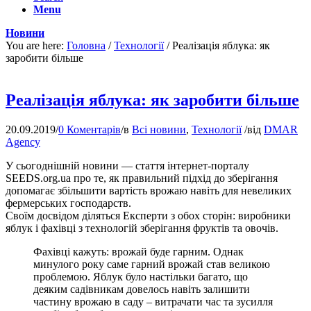
Menu
Новини
You are here:
Головна
/
Технології
/
Реалізація яблука: як
заробити більше
Реалізація яблука: як заробити більше
20.09.2019
/
0 Коментарів
/
в
Всі новини
,
Технології
/
від
DMAR
Agency
У сьогоднішній новини — стаття інтернет-порталу
SEEDS.org.ua про те, як правильний підхід до зберігання
допомагає збільшити вартість врожаю навіть для невеликих
фермерських господарств.
Своїм досвідом діляться Експерти з обох сторін: виробники
яблук і фахівці з технологій зберігання фруктів та овочів.
Фахівці кажуть: врожай буде гарним. Однак
минулого року саме гарний врожай став великою
проблемою. Яблук було настільки багато, що
деяким садівникам довелось навіть залишити
частину врожаю в саду – витрачати час та зусилля