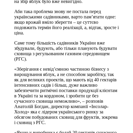
на збір яблук було вже невигідно.
Аби така проблема знову не постала перед
українськими садівниками, варто пам’ятати одне:
якщо врожай вміло зберегти – це суттєво
подовжить термін його реалізації, а, відтак, зросте і
ціна.
Саме тому більшість садівників України вже
збудували, будують, або тільки планують будувати
сховища з регульованим газовим середовищем
(РГС).
«Зберігання є невід’ємною частиною бізнесу з
вирощування яблук, а не способом заробітку, так
як для великих проектів, що мають від 40 гектарів
інтенсивних садів і більш, дуже важливо
забезпечити ритмічні поставки продукції клієнтам
в Україні та за кордоном, і зробити це без
сучасного сховища неможливо», – розповів
Анатолій Богдан, директор компанії «Інсолар-
Холод» яка є лідером українського ринку за
обсягом побудованих сховищ для фруктів, зокрема
і сховищ з РГС.
«Якщо у виробника є бодай 20 гектарів сучасного