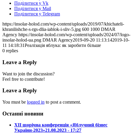
Поділитися у Vk
Поділитися у Mail
Поділитися у Telegram
https://insolar-holod.com/wp-content/uploads/2019/07/khichateli-
khranilishche-s-rgs-dlia-iablok-i-sliv-5.jpg
600
1000
DMAR
Agency
https://insolar-holod.com/wp-content/uploads/2024/07/logo-
insolar-holod-ua.png
DMAR Agency
2019-09-20 11:13:14
2019-10-
11 14:18:31
Реалізація яблука: як заробити більше
0
replies
Leave a Reply
Want to join the discussion?
Feel free to contribute!
Leave a Reply
You must be
logged in
to post a comment.
Останні новини
ХІІ щорічна конференція «Яблучний бізнес
України-2023»
21.08.2023 - 17:27