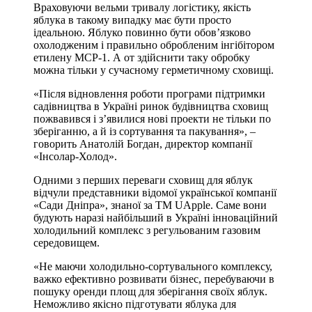
Враховуючи вельми тривалу логістику, якість
яблука в такому випадку має бути просто
ідеальною. Яблуко повинно бути обов’язково
охолодженим і правильно обробленим інгібітором
етилену МСР-1. А от здійснити таку обробку
можна тільки у сучасному герметичному сховищі.
«Після відновлення роботи програми підтримки
садівництва в Україні ринок будівництва сховищ
пожвавився і з’явилися нові проекти не тільки по
зберіганню, а й із сортування та пакування», –
говорить Анатолій Богдан, директор компанії
«Інсолар-Холод».
Одними з перших переваги сховищ для яблук
відчули представники відомої української компанії
«Сади Дніпра», знаної за ТМ UApple. Саме вони
будують наразі найбільший в Україні інноваційний
холодильний комплекс з регульованим газовим
середовищем.
«Не маючи холодильно-сортувального комплексу,
важко ефективно розвивати бізнес, перебуваючи в
пошуку оренди площ для зберігання своїх яблук.
Неможливо якісно підготувати яблука для