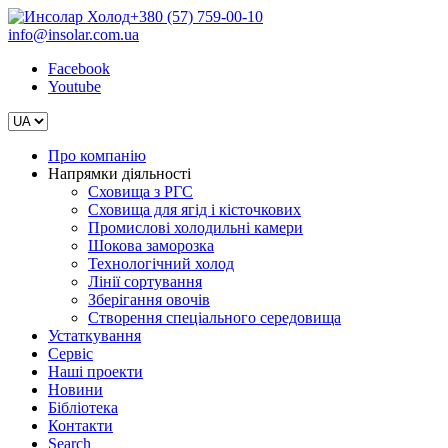
+380 (57) 759-00-10
info@insolar.com.ua
Facebook
Youtube
Про компанію
Напрямки діяльності
Сховища з РГС
Сховища для ягід і кісточкових
Промислові холодильні камери
Шокова заморозка
Технологічний холод
Лінії сортування
Зберігання овочів
Створення спеціального середовища
Устаткування
Сервіс
Наші проекти
Новини
Бібліотека
Контакти
Search