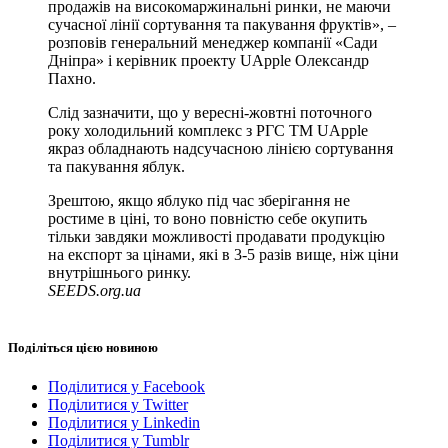
продажів на високомаржинальні ринки, не маючи
сучасної лінії сортування та пакування фруктів», –
розповів генеральний менеджер компанії «Сади
Дніпра» і керівник проекту UApple Олександр
Пахно.
Слід зазначити, що у вересні-жовтні поточного
року холодильний комплекс з РГС ТМ UApple
якраз обладнають надсучасною лінією сортування
та пакування яблук.
Зрештою, якщо яблуко під час зберігання не
ростиме в ціні, то воно повністю себе окупить
тільки завдяки можливості продавати продукцію
на експорт за цінами, які в 3-5 разів вище, ніж ціни
внутрішнього ринку.
SEEDS.org.ua
Поділіться цією новиною
Поділитися у Facebook
Поділитися у Twitter
Поділитися у Linkedin
Поділитися у Tumblr